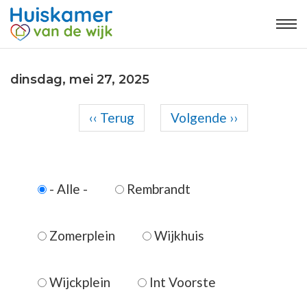
dinsdag, mei 27, 2025
Paginering
‹‹
Terug
Volgende
››
Voor
01
01
- Alle -
Rembrandt
02
03
Zomerplein
Wijkhuis
04
Wijckplein
Int Voorste
05