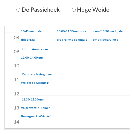
De Passiehoek
Hoge Weide
06
07
Zitgym van 10.00-
Crea ochtend van
Herensoos inloop
10.45 uur in de
10.00-11.30 uur in de
vanaf 13.30 uur bij de
08
ridderzaal
crea ruimte de oma's
oma's crearuimte
Inloop Amalia van
09
11.00-14.00 uur
10
Culturele lezing over
11
Willem de Kooning
12
11.30-12.30 uur
13
Valpreventie 'Samen
Bewegen' HW Actief
14