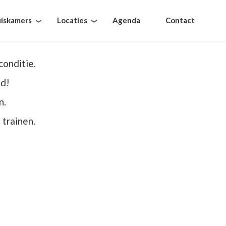
iskamers
Locaties
Agenda
Contact
onditie.
jd!
n.
 trainen.