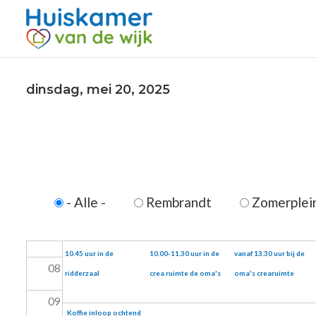
Voor
01
01
02
dinsdag, mei 20, 2025
03
04
05
- Alle -
Rembrandt
Zomerplei
06
07
Zitgym van 10.00-
Crea ochtend van
Herensoos inloop
10.45 uur in de
10.00-11.30 uur in de
vanaf 13.30 uur bij de
08
ridderzaal
crea ruimte de oma's
oma's crearuimte
09
Koffie inloop ochtend