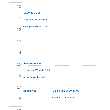
10
11.30-12.30 uur
11
Valpreventie 'Samen
Bewegen' HW Actief
12
13
14
Seniorenorkest
15
Hoeksche Waard 14.00
16
uur in de ridderzaal
17
Bijbelkring
Bingo van 14.00-16.00
uur in de ridderzaal
18