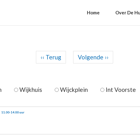
Home
Over De Hu
Paginering
‹‹
Terug
Volgende
››
n
Wijkhuis
Wijckplein
Int Voorste
Inloop Amalia van
11.00-14.00 uur