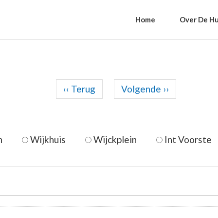
Home
Over De Hu
Paginering
‹‹
Terug
Volgende
››
n
Wijkhuis
Wijckplein
Int Voorste