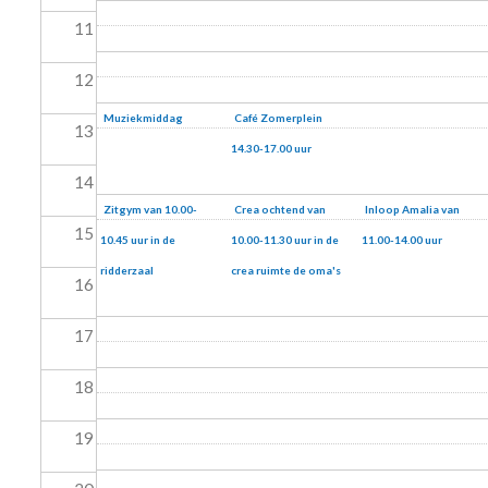
11
12
Muziekmiddag
Café Zomerplein
13
14.30-17.00 uur
14
Zitgym van 10.00-
Crea ochtend van
Inloop Amalia van
15
10.45 uur in de
10.00-11.30 uur in de
11.00-14.00 uur
ridderzaal
crea ruimte de oma's
16
17
18
19