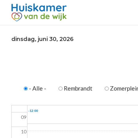
01
02
03
dinsdag, juni 30, 2026
04
05
06
- Alle -
Rembrandt
Zomerplei
07
08
Koffie Inloop 10:00
Koffie inloop
-12:00
09
10