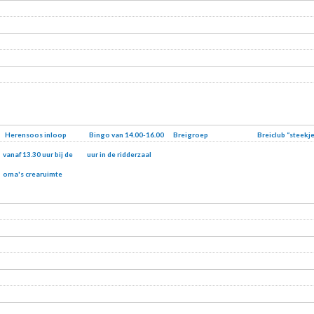
Herensoos inloop
Bingo van 14.00-16.00
Breigroep
Breiclub “steekje
vanaf 13.30 uur bij de
uur in de ridderzaal
oma's crearuimte