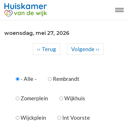
woensdag, mei 27, 2026
Paginering
‹‹
Terug
Volgende
››
Voor
01
01
- Alle -
Rembrandt
02
03
Zomerplein
Wijkhuis
04
Wijckplein
Int Voorste
05