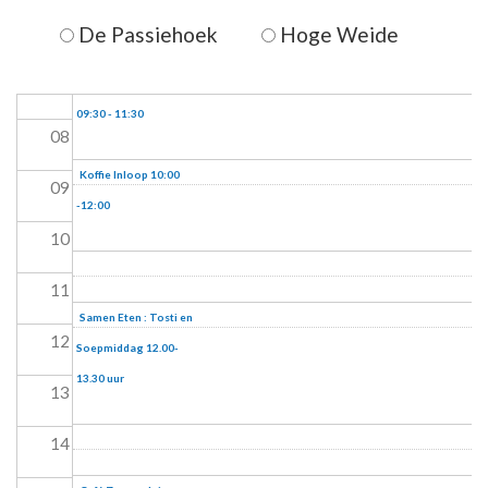
De Passiehoek
Hoge Weide
06
07
Mini's en Mama's
Stoelyoga
09:30 - 11:30
08
Koffie Inloop 10:00
09
-12:00
10
11
Samen Eten : Tosti en
12
Soepmiddag 12.00-
13.30 uur
13
14