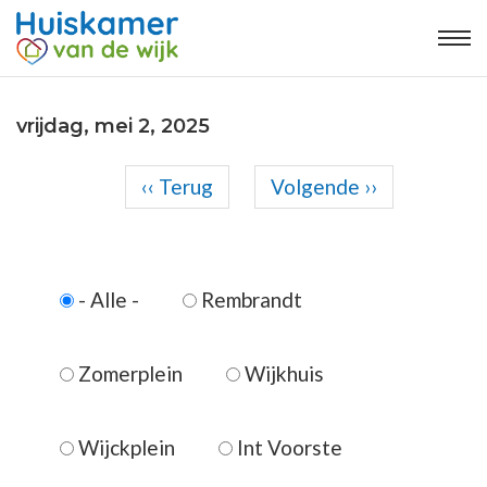
vrijdag, mei 2, 2025
Voor
Paginering
‹‹
Terug
Volgende
››
01
01
02
- Alle -
Rembrandt
03
04
Zomerplein
Wijkhuis
05
Wijckplein
Int Voorste
06