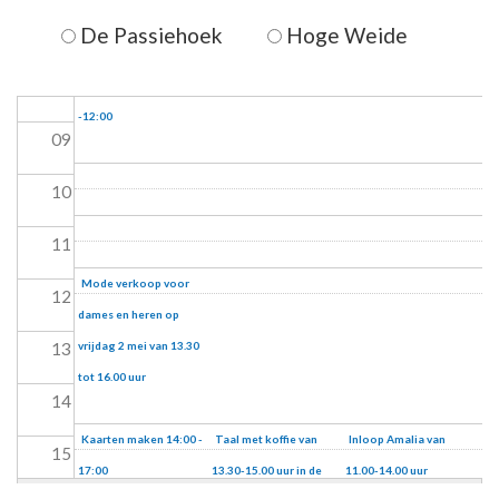
De Passiehoek
Hoge Weide
07
08
Koffie Inloop 10:00
stoel-yoga
-12:00
09
10
11
Mode verkoop voor
12
dames en heren op
13
vrijdag 2 mei van 13.30
tot 16.00 uur
14
Kaarten maken 14:00 -
Taal met koffie van
Inloop Amalia van
15
17:00
13.30-15.00 uur in de
11.00-14.00 uur