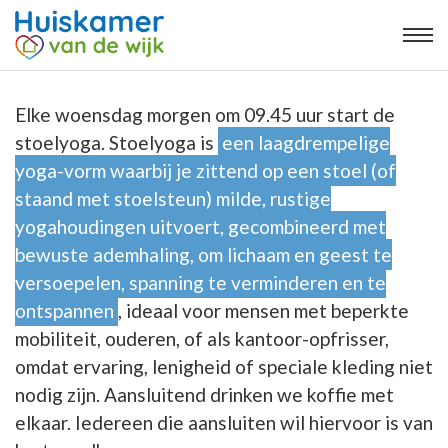
Elke woensdag morgen om 09.45 uur start de
stoelyoga. Stoelyoga is
een laagdrempelige
yoga-vorm waarbij je zittend op een stoel (of
staand met stoelsteun) milde, rustige
yogahoudingen uitvoert, gecombineerd met
bewuste ademhaling, om lichaam en geest te
versoepelen, spanning te verminderen en te
ontspannen
, ideaal voor mensen met beperkte
mobiliteit, ouderen, of als kantoor-opfrisser,
omdat ervaring, lenigheid of speciale kleding niet
nodig zijn. Aansluitend drinken we koffie met
elkaar. Iedereen die aansluiten wil hiervoor is van