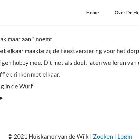
Home
Over De Hu
haak maar aan " noemt
Met elkaar maakte zij de feestversiering voor het dorp
gen hobby mee. Dit met als doel; laten we leren van 
fie drinken met elkaar.
ag in de Wurf
e
© 2021 Huiskamer van de Wijk |
Zoeken
|
Login